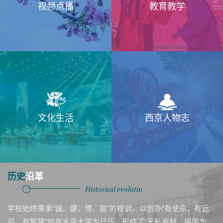
视频点播
教育教学
文化生活
西京人物志
历史
沿革
Historical evolutin
学校始终秉承“诚、健、博、能”的校训，以创办“有使命，有远
见，有智慧”的高水平大学为己任，形成了“无私奉献、报国为