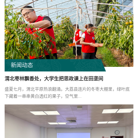
新闻动态
渭北枣林飘香处，大学生把思政课上在田垄间
22
学习强国 陕西日报：西京学院：扛起育人责
盛夏七月，渭北平原热浪翻涌。大荔县连片的冬枣大棚里，绿叶底
任 助力学子就业
2026.07
下藏着一串串黄白透红的果子，空气里...
本报记者 郭妍每到毕业季，西京学院电子商务专业指导老师孙
学博总会收到大量毕业生的求职咨询。2026届大数据管理与应
用专业的崔嘉豪是...