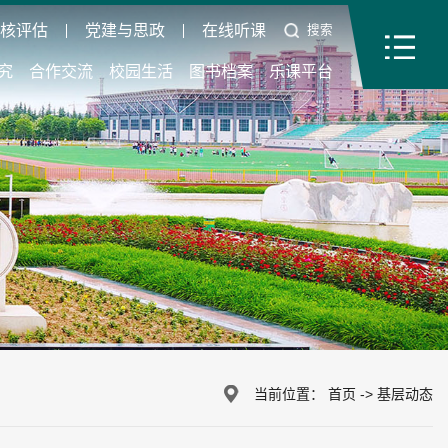
审核评估
党建与思政
在线听课
搜索
究
合作交流
校园生活
图书档案
乐课平台
当前位置：
首页
->
基层动态