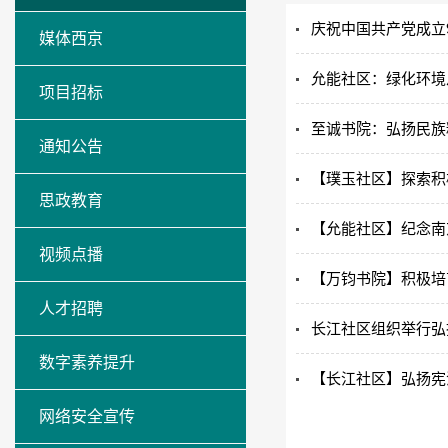
庆祝中国共产党成立
媒体西京
允能社区：绿化环境
项目招标
至诚书院：弘扬民族
通知公告
【璞玉社区】探索积
思政教育
【允能社区】纪念南
视频点播
【万钧书院】积极培
人才招聘
长江社区组织举行弘
数字素养提升
【长江社区】弘扬宪
网络安全宣传