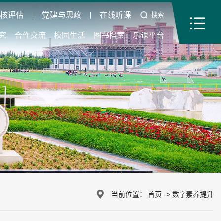
审核评估
党建与思政
在线听课
搜索
究
合作交流
校园生活
图书档案
乐课平台
当前位置：
首页
->
数字素养提升