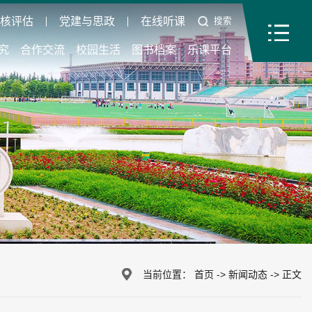
审核评估
党建与思政
在线听课
搜索
究
合作交流
校园生活
图书档案
乐课平台
当前位置：
首页
->
新闻动态
->
正文