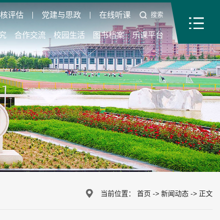
审核评估
党建与思政
在线听课
搜索
究
合作交流
校园生活
图书档案
乐课平台
当前位置：
首页
->
新闻动态
->
正文