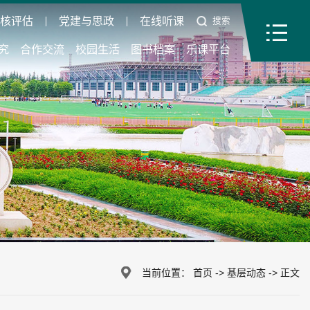
审核评估
党建与思政
在线听课
搜索
究
合作交流
校园生活
图书档案
乐课平台
当前位置：
首页
->
基层动态
->
正文