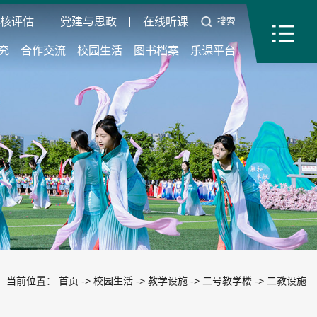
审核评估
党建与思政
在线听课
搜索
究
合作交流
校园生活
图书档案
乐课平台
当前位置：
首页
->
校园生活
->
教学设施
->
二号教学楼
->
二教设施