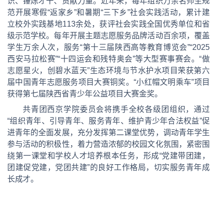
识、锤炼才干、贡献力量。近年来，每年组织万余名师生规
范开展寒假“返家乡”和暑期“三下乡”社会实践活动，累计建
立校外实践基地113余处，获评社会实践全国优秀单位和省
级示范学校。每年开展主题志愿服务品牌活动百余项，覆盖
学生万余人次，服务“第十三届陕西高等教育博览会”“2025
西安马拉松赛”“十四运会和残特奥会”等大型赛事赛会。“做
志愿星火，创碧水蓝天”生态环境与节水护水项目荣获第六
届中国青年志愿服务项目大赛铜奖。“小红帽文明乘车”项目
获得第七届陕西省青少年公益项目大赛金奖。
共青团西京学院委员会将携手全校各级团组织，通过
“组织青年、引导青年、服务青年、维护青少年合法权益”促
进青年的全面发展，充分发挥第二课堂优势，调动青年学生
参与活动的积极性，着力营造浓郁的校园文化氛围，紧密围
绕第一课堂和学校人才培养根本任务，形成“党建带团建，
团建促党建，党团共建”的良好工作格局，切实服务青年成
长成才。