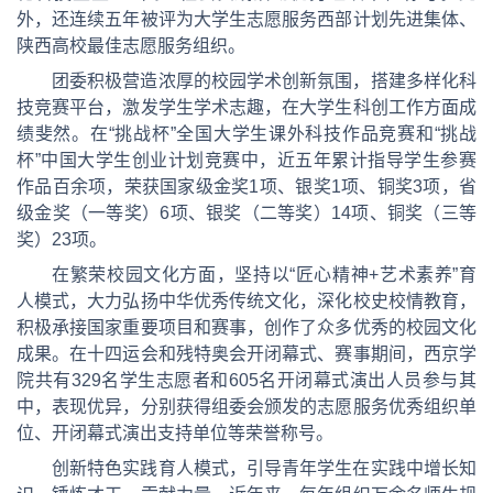
外，还连续五年被评为大学生志愿服务西部计划先进集体、
陕西高校最佳志愿服务组织。
团委积极营造浓厚的校园学术创新氛围，搭建多样化科
技竞赛平台，激发学生学术志趣，在大学生科创工作方面成
绩斐然。在“挑战杯”全国大学生课外科技作品竞赛和“挑战
杯”中国大学生创业计划竞赛中，近五年累计指导学生参赛
作品百余项，荣获国家级金奖1项、银奖1项、铜奖3项，省
级金奖（一等奖）6项、银奖（二等奖）14项、铜奖（三等
奖）23项。
在繁荣校园文化方面，坚持以“匠心精神+艺术素养”育
人模式，大力弘扬中华优秀传统文化，深化校史校情教育，
积极承接国家重要项目和赛事，创作了众多优秀的校园文化
成果。在十四运会和残特奥会开闭幕式、赛事期间，西京学
院共有329名学生志愿者和605名开闭幕式演出人员参与其
中，表现优异，分别获得组委会颁发的志愿服务优秀组织单
位、开闭幕式演出支持单位等荣誉称号。
创新特色实践育人模式，引导青年学生在实践中增长知