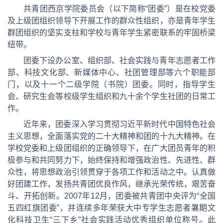
共青团西京学院委员会（以下简称“团委”）是在校党委
及上级团组织领导下开展工作的群众性组织，亦是青年学生
群团组织的坚实支柱和学校与青年学生紧密联系的牢固桥梁
纽带。
团委下设办公室、组织部、社会实践与青年志愿者工作
部、科技文化部、新媒体中心、社团管理部等六个职能部
门，以及十一个二级学院（书院）团委。同时，指导学生
会、研究生会等校级学生组织和九十余个学生社团的日常工
作。
近年来，团委深入学习贯彻习近平新时代中国特色社会
主义思想，全面落实党的二十大精神和团的十九大精神。在
学校党委和上级团组织的正确领导下，在广大团员青年的积
极参与和共同努力下，始终保持和增强政治性、先进性、群
众性，将思想政治引领贯穿于各项工作和活动之中。认真做
好团建工作，发扬共青团优良作风，继承光荣传统，艰苦奋
斗、开拓创新。2007年12月，团委被共青团中央评为“全国
五四红旗团委”，并连续多年荣获大中专学生志愿者暑期文
化科技卫生“三下乡”社会实践活动优秀组织单位称号。此